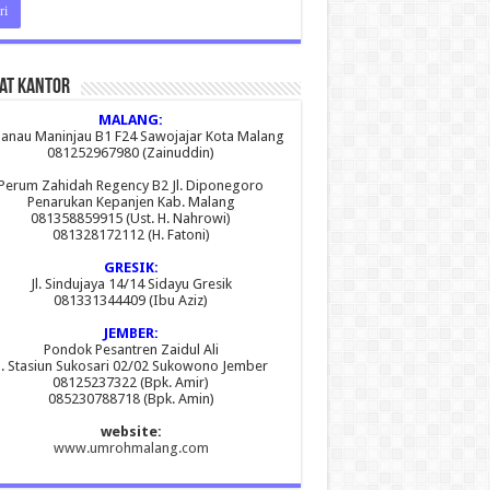
at Kantor
MALANG:
 Danau Maninjau B1 F24 Sawojajar Kota Malang
081252967980 (Zainuddin)
Perum Zahidah Regency B2 Jl. Diponegoro
Penarukan Kepanjen Kab. Malang
081358859915 (Ust. H. Nahrowi)
081328172112 (H. Fatoni)
GRESIK:
Jl. Sindujaya 14/14 Sidayu Gresik
081331344409 (Ibu Aziz)
JEMBER:
Pondok Pesantren Zaidul Ali
l. Stasiun Sukosari 02/02 Sukowono Jember
08125237322 (Bpk. Amir)
085230788718 (Bpk. Amin)
website:
www.umrohmalang.com