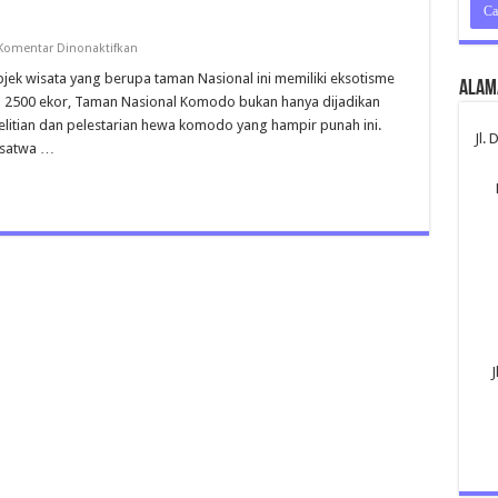
pada
Komentar Dinonaktifkan
Pulau
Komodo
k wisata yang berupa taman Nasional ini memiliki eksotisme
Alam
Flores
a 2500 ekor, Taman Nasional Komodo bukan hanya dijadikan
elitian dan pelestarian hewa komodo yang hampir punah ini.
Jl.
 satwa …
J