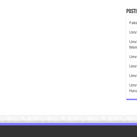
Post
Pak
Umro
Umro
Mem
Umro
Umr
Umro
Umro
Has