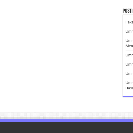
Post
Pak
Umro
Umro
Mem
Umro
Umr
Umro
Umro
Has