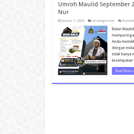
Umroh Maulid September 
Nur
Januari 1, 2024
Uncategorized
Koment
Bulan Maulid
memperingat
Anda memilik
dengan mela
tidak hanya 
kesempatan 
Read More »