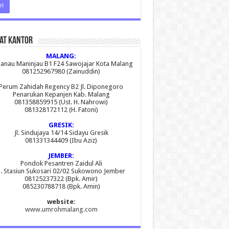
at Kantor
MALANG:
 Danau Maninjau B1 F24 Sawojajar Kota Malang
081252967980 (Zainuddin)
Perum Zahidah Regency B2 Jl. Diponegoro
Penarukan Kepanjen Kab. Malang
081358859915 (Ust. H. Nahrowi)
081328172112 (H. Fatoni)
GRESIK:
Jl. Sindujaya 14/14 Sidayu Gresik
081331344409 (Ibu Aziz)
JEMBER:
Pondok Pesantren Zaidul Ali
l. Stasiun Sukosari 02/02 Sukowono Jember
08125237322 (Bpk. Amir)
085230788718 (Bpk. Amin)
website:
www.umrohmalang.com