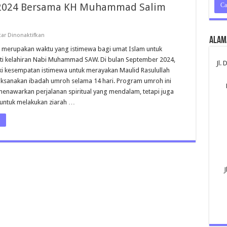
2024 Bersama KH Muhammad Salim
pada
ar Dinonaktifkan
Alam
Umroh
Maulid
 merupakan waktu yang istimewa bagi umat Islam untuk
September
i kelahiran Nabi Muhammad SAW. Di bulan September 2024,
2024
Jl.
Bersama
i kesempatan istimewa untuk merayakan Maulid Rasulullah
KH
ksanakan ibadah umroh selama 14 hari. Program umroh ini
Muhammad
Salim
menawarkan perjalanan spiritual yang mendalam, tetapi juga
Nur
untuk melakukan ziarah …
J