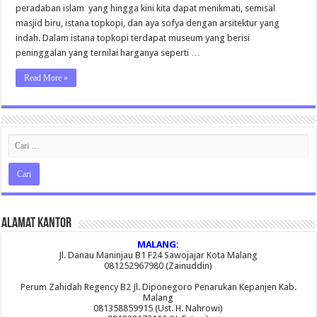
2015
peradaban islam yang hingga kini kita dapat menikmati, semisal
masjid biru, istana topkopi, dan aya sofya dengan arsitektur yang
indah. Dalam istana topkopi terdapat museum yang berisi
peninggalan yang ternilai harganya seperti …
Read More »
Alamat Kantor
MALANG:
Jl. Danau Maninjau B1 F24 Sawojajar Kota Malang
081252967980 (Zainuddin)
Perum Zahidah Regency B2 Jl. Diponegoro Penarukan Kepanjen Kab.
Malang
081358859915 (Ust. H. Nahrowi)