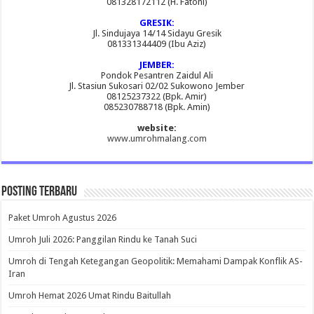
081328172112 (H. Fatoni)
GRESIK:
Jl. Sindujaya 14/14 Sidayu Gresik
081331344409 (Ibu Aziz)
JEMBER:
Pondok Pesantren Zaidul Ali
Jl. Stasiun Sukosari 02/02 Sukowono Jember
08125237322 (Bpk. Amir)
085230788718 (Bpk. Amin)
website:
www.umrohmalang.com
Posting Terbaru
Paket Umroh Agustus 2026
Umroh Juli 2026: Panggilan Rindu ke Tanah Suci
Umroh di Tengah Ketegangan Geopolitik: Memahami Dampak Konflik AS-
Iran
Umroh Hemat 2026 Umat Rindu Baitullah