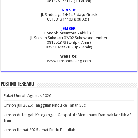
081328172112 (H. Fatoni)
GRESIK:
Jl. Sindujaya 14/14 Sidayu Gresik
081331344409 (Ibu Aziz)
JEMBER:
Pondok Pesantren Zaidul Ali
Jl. Stasiun Sukosari 02/02 Sukowono Jember
08125237322 (Bpk. Amir)
085230788718 (Bpk. Amin)
website:
www.umrohmalang.com
Posting Terbaru
Paket Umroh Agustus 2026
Umroh Juli 2026: Panggilan Rindu ke Tanah Suci
Umroh di Tengah Ketegangan Geopolitik: Memahami Dampak Konflik AS-
Iran
Umroh Hemat 2026 Umat Rindu Baitullah