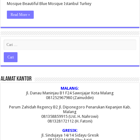
Wallpaper
Mosque Beautiful Blue Mosque Istanbul Turkey
Read More »
Alamat Kantor
MALANG:
Jl. Danau Maninjau B1 F24 Sawojajar Kota Malang
081252967980 (Zainuddin)
Perum Zahidah Regency B2 Jl. Diponegoro Penarukan Kepanjen Kab.
Malang
081358859915 (Ust. H. Nahrowi)
081328172112 (H. Fatoni)
GRESIK:
Jl. Sindujaya 14/14 Sidayu Gresik
081331344409 (Ibu Aziz)