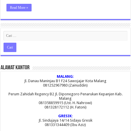
Read More »
Alamat Kantor
MALANG:
Jl. Danau Maninjau B1 F24 Sawojajar Kota Malang
081252967980 (Zainuddin)
Perum Zahidah Regency B2 Jl. Diponegoro Penarukan Kepanjen Kab.
Malang
081358859915 (Ust. H. Nahrowi)
081328172112 (H. Fatoni)
GRESIK:
Jl. Sindujaya 14/14 Sidayu Gresik
081331344409 (Ibu Aziz)