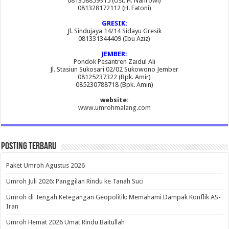
081358859915 (Ust. H. Nahrowi)
081328172112 (H. Fatoni)
GRESIK:
Jl. Sindujaya 14/14 Sidayu Gresik
081331344409 (Ibu Aziz)
JEMBER:
Pondok Pesantren Zaidul Ali
Jl. Stasiun Sukosari 02/02 Sukowono Jember
08125237322 (Bpk. Amir)
085230788718 (Bpk. Amin)
website:
www.umrohmalang.com
Posting Terbaru
Paket Umroh Agustus 2026
Umroh Juli 2026: Panggilan Rindu ke Tanah Suci
Umroh di Tengah Ketegangan Geopolitik: Memahami Dampak Konflik AS-
Iran
Umroh Hemat 2026 Umat Rindu Baitullah