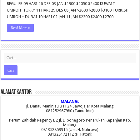
REGULER 09 HARI 26 DES 03 JAN $1900 $2050 $2400 KUWAIT
UMROH+TURKY 11 HARI 29 DES 08 JAN $2600 $2800 $3100 TURKISH
UMROH + DUBAI 10 HARI 02 JAN 11 JAN $2200 $2400 $2700 …
Read More »
Alamat Kantor
MALANG:
Jl. Danau Maninjau B1 F24 Sawojajar Kota Malang
081252967980 (Zainuddin)
Perum Zahidah Regency B2 Jl. Diponegoro Penarukan Kepanjen Kab.
Malang
081358859915 (Ust. H. Nahrowi)
081328172112 (H. Fatoni)