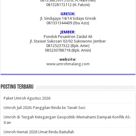
081358859915 (Ust. H. Nahrowi)
081328172112 (H. Fatoni)
GRESIK:
Jl. Sindujaya 14/14 Sidayu Gresik
081331344409 (Ibu Aziz)
JEMBER:
Pondok Pesantren Zaidul Ali
Jl. Stasiun Sukosari 02/02 Sukowono Jember
08125237322 (Bpk. Amir)
085230788718 (Bpk. Amin)
website:
www.umrohmalang.com
Posting Terbaru
Paket Umroh Agustus 2026
Umroh Juli 2026: Panggilan Rindu ke Tanah Suci
Umroh di Tengah Ketegangan Geopolitik: Memahami Dampak Konflik AS-
Iran
Umroh Hemat 2026 Umat Rindu Baitullah