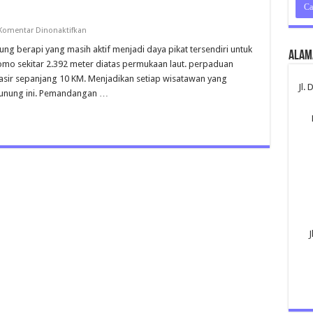
pada
Komentar Dinonaktifkan
Gunung
Bromo
berapi yang masih aktif menjadi daya pikat tersendiri untuk
Alam
mo sekitar 2.392 meter diatas permukaan laut. perpaduan
pasir sepanjang 10 KM. Menjadikan setiap wisatawan yang
Jl.
 gunung ini. Pemandangan …
J