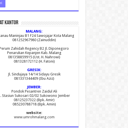
at Kantor
MALANG:
 Danau Maninjau B1 F24 Sawojajar Kota Malang
081252967980 (Zainuddin)
Perum Zahidah Regency B2 Jl. Diponegoro
Penarukan Kepanjen Kab. Malang
081358859915 (Ust. H. Nahrowi)
081328172112 (H. Fatoni)
GRESIK:
Jl. Sindujaya 14/14 Sidayu Gresik
081331344409 (Ibu Aziz)
JEMBER:
Pondok Pesantren Zaidul Ali
l. Stasiun Sukosari 02/02 Sukowono Jember
08125237322 (Bpk. Amir)
085230788718 (Bpk. Amin)
website:
www.umrohmalang.com