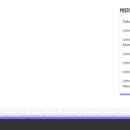
Post
Pak
Umro
Umro
Mem
Umro
Umr
Umro
Umro
Has