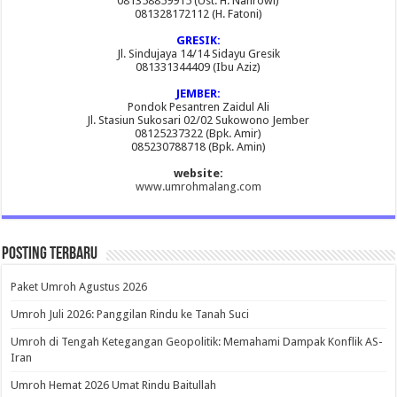
081358859915 (Ust. H. Nahrowi)
081328172112 (H. Fatoni)
GRESIK:
Jl. Sindujaya 14/14 Sidayu Gresik
081331344409 (Ibu Aziz)
JEMBER:
Pondok Pesantren Zaidul Ali
Jl. Stasiun Sukosari 02/02 Sukowono Jember
08125237322 (Bpk. Amir)
085230788718 (Bpk. Amin)
website:
www.umrohmalang.com
Posting Terbaru
Paket Umroh Agustus 2026
Umroh Juli 2026: Panggilan Rindu ke Tanah Suci
Umroh di Tengah Ketegangan Geopolitik: Memahami Dampak Konflik AS-
Iran
Umroh Hemat 2026 Umat Rindu Baitullah