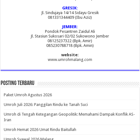
GRESIK:
Jl. Sindujaya 14/14 Sidayu Gresik
081331344409 (Ibu Aziz)
JEMBER:
Pondok Pesantren Zaidul Ali
Jl. Stasiun Sukosari 02/02 Sukowono Jember
08125237322 (Bpk. Amir)
085230788718 (Bpk. Amin)
website:
www.umrohmalang.com
Posting Terbaru
Paket Umroh Agustus 2026
Umroh Juli 2026: Panggilan Rindu ke Tanah Suci
Umroh di Tengah Ketegangan Geopolitik: Memahami Dampak Konflik AS-
Iran
Umroh Hemat 2026 Umat Rindu Baitullah
Umroh Syawal 2026 Malang