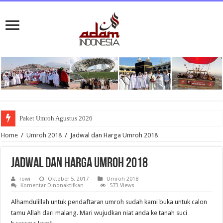
Paket Umroh Agustus 2026
Home
/
Umroh 2018
/
Jadwal dan Harga Umroh 2018
Jadwal dan Harga Umroh 2018
rowi
Oktober 5, 2017
Umroh 2018
pada
Komentar Dinonaktifkan
573 Views
Jadwal
dan
Alhamdulillah untuk pendaftaran umroh sudah kami buka untuk calon
Harga
Umroh
tamu Allah dari malang. Mari wujudkan niat anda ke tanah suci
2018