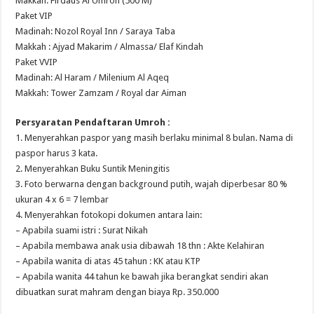
Makkah: Firdaus Al Umroh (500 M)
Paket VIP
Madinah: Nozol Royal Inn / Saraya Taba
Makkah : Ajyad Makarim / Almassa/ Elaf Kindah
Paket VVIP
Madinah: Al Haram / Milenium Al Aqeq
Makkah: Tower Zamzam / Royal dar Aiman
Persyaratan Pendaftaran Umroh :
1. Menyerahkan paspor yang masih berlaku minimal 8 bulan. Nama di
paspor harus 3 kata.
2. Menyerahkan Buku Suntik Meningitis
3. Foto berwarna dengan background putih, wajah diperbesar 80 %
ukuran 4 x 6 = 7 lembar
4. Menyerahkan fotokopi dokumen antara lain:
– Apabila suami istri : Surat Nikah
– Apabila membawa anak usia dibawah 18 thn : Akte Kelahiran
– Apabila wanita di atas 45 tahun : KK atau KTP
– Apabila wanita 44 tahun ke bawah jika berangkat sendiri akan
dibuatkan surat mahram dengan biaya Rp. 350.000