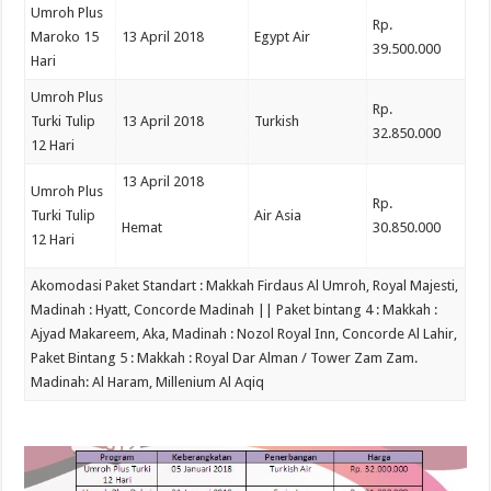
Umroh Plus
Rp.
Maroko 15
13 April 2018
Egypt Air
39.500.000
Hari
Umroh Plus
Rp.
Turki Tulip
13 April 2018
Turkish
32.850.000
12 Hari
13 April 2018
Umroh Plus
Rp.
Turki Tulip
Air Asia
Hemat
30.850.000
12 Hari
Akomodasi Paket Standart : Makkah Firdaus Al Umroh, Royal Majesti,
Madinah : Hyatt, Concorde Madinah || Paket bintang 4 : Makkah :
Ajyad Makareem, Aka, Madinah : Nozol Royal Inn, Concorde Al Lahir,
Paket Bintang 5 : Makkah : Royal Dar Alman / Tower Zam Zam.
Madinah: Al Haram, Millenium Al Aqiq