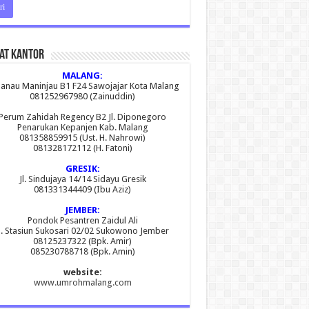
at Kantor
MALANG:
 Danau Maninjau B1 F24 Sawojajar Kota Malang
081252967980 (Zainuddin)
Perum Zahidah Regency B2 Jl. Diponegoro
Penarukan Kepanjen Kab. Malang
081358859915 (Ust. H. Nahrowi)
081328172112 (H. Fatoni)
GRESIK:
Jl. Sindujaya 14/14 Sidayu Gresik
081331344409 (Ibu Aziz)
JEMBER:
Pondok Pesantren Zaidul Ali
l. Stasiun Sukosari 02/02 Sukowono Jember
08125237322 (Bpk. Amir)
085230788718 (Bpk. Amin)
website:
www.umrohmalang.com