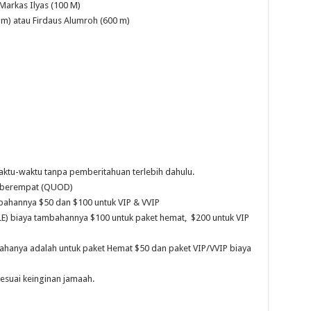
Markas Ilyas (100 M)
 m) atau Firdaus Alumroh (600 m)
aktu-waktu tanpa pemberitahuan terlebih dahulu.
r berempat (QUOD)
mbahannya $50 dan $100 untuk VIP & VVIP
) biaya tambahannya $100 untuk paket hemat, $200 untuk VIP
ahanya adalah untuk paket Hemat $50 dan paket VIP/VVIP biaya
esuai keinginan jamaah.