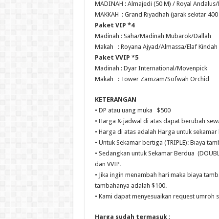
MADINAH : Almajedi (50 M) / Royal Andalus/
MAKKAH : Grand Riyadhah (jarak sekitar 400
Paket VIP *4
Madinah : Saha/Madinah Mubarok/Dallah
Makah : Royana Ajyad/Almassa/Elaf Kindah
Paket VVIP *5
Madinah : Dyar International/Movenpick
Makah : Tower Zamzam/Sofwah Orchid
KETERANGAN
• DP atau uang muka $500
• Harga & jadwal di atas dapat berubah sew
• Harga di atas adalah Harga untuk sekama
• Untuk Sekamar bertiga (TRIPLE): Biaya ta
• Sedangkan untuk Sekamar Berdua (DOUBLE
dan VVIP.
• Jika ingin menambah hari maka biaya tamb
tambahanya adalah $100.
• Kami dapat menyesuaikan request umroh s
Harga sudah termasuk :