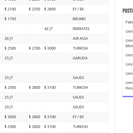
$ 2100
$ 2550
$ 2800
EY / EK
Post
$ 1750
BRUNEI
Pak
42 JT
EMIRATES
Umro
26 JT
AIR ASIA
Umro
Mem
$ 2500
$ 2700
$ 3000
TURKISH
Umro
25 JT
GARUDA
Umr
Umro
25 JT
SAUDI
Umro
$ 2500
$ 2800
$ 3100
TURKISH
Has
25 JT
SAUDI
29 JT
SAUDI
$ 2600
$ 2800
$ 3100
EY / EK
$ 2500
$ 2800
$ 3100
TURKISH