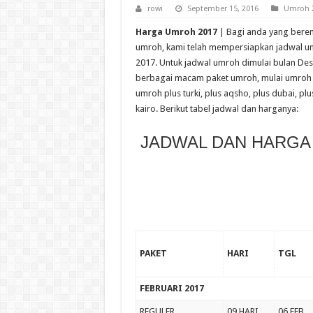
rowi
September 15, 2016
Umroh 
Harga Umroh 2017
| Bagi anda yang bere
umroh, kami telah mempersiapkan jadwal un
2017. Untuk jadwal umroh dimulai bulan D
berbagai macam paket umroh, mulai umroh 9
umroh plus turki, plus aqsho, plus dubai, p
kairo. Berikut tabel jadwal dan harganya:
JADWAL DAN HARGA
PAKET
HARI
TGL
FEBRUARI 2017
REGULER
09 HARI
06 FEB