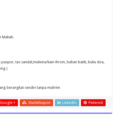
P
an Makah.
s paspor, tas sandal,mukena/kain ihrom, bahan batik, buku doa,
ing )
yang berangkat sendiri tanpa muhrim
Google +
Stumbleupon
LinkedIn
Pinterest