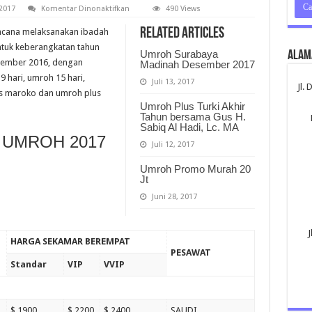
pada
2017
Komentar Dinonaktifkan
490 Views
Harga
Umroh
Related Articles
ncana melaksanakan ibadah
2017
tuk keberangkatan tahun
Umroh Surabaya
Alam
esember 2016, dengan
Madinah Desember 2017
 hari, umroh 15 hari,
Juli 13, 2017
Jl.
lus maroko dan umroh plus
Umroh Plus Turki Akhir
Tahun bersama Gus H.
Sabiq Al Hadi, Lc. MA
 UMROH 2017
Juli 12, 2017
Umroh Promo Murah 20
Jt
Juni 28, 2017
J
HARGA SEKAMAR BEREMPAT
PESAWAT
Standar
VIP
VVIP
$ 1900
$ 2200
$ 2400
SAUDI