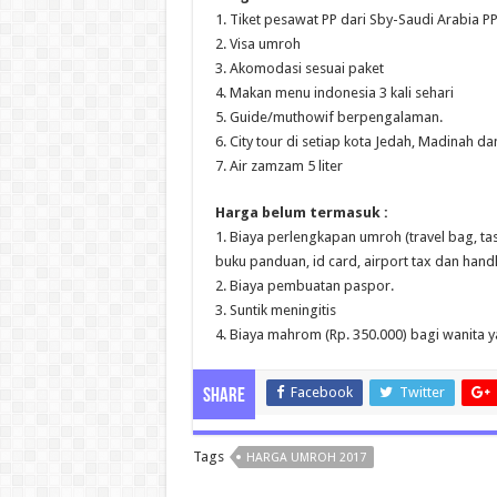
1. Tiket pesawat PP dari Sby-Saudi Arabia P
2. Visa umroh
3. Akomodasi sesuai paket
4. Makan menu indonesia 3 kali sehari
5. Guide/muthowif berpengalaman.
6. City tour di setiap kota Jedah, Madinah d
7. Air zamzam 5 liter
Harga belum termasuk :
1. Biaya perlengkapan umroh (travel bag, ta
buku panduan, id card, airport tax dan handl
2. Biaya pembuatan paspor.
3. Suntik meningitis
4. Biaya mahrom (Rp. 350.000) bagi wanita 
Facebook
Twitter
Share
Tags
HARGA UMROH 2017