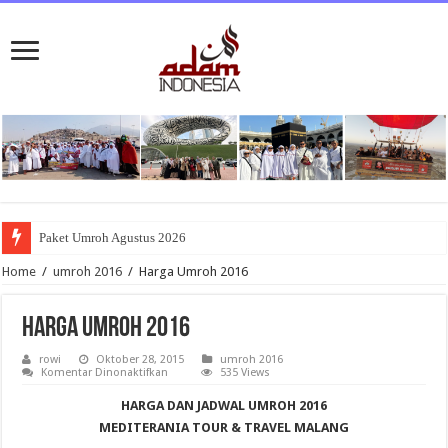
Paket Umroh Agustus 2026
Home
/
umroh 2016
/
Harga Umroh 2016
Harga Umroh 2016
rowi
Oktober 28, 2015
umroh 2016
pada
Komentar Dinonaktifkan
535 Views
Harga
Umroh
HARGA DAN JADWAL UMROH 2016
2016
MEDITERANIA TOUR & TRAVEL MALANG