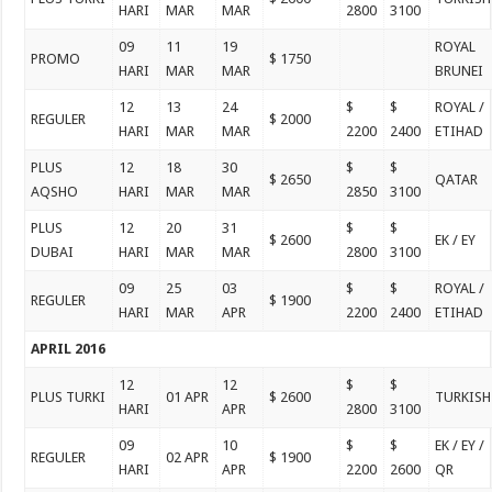
HARI
MAR
MAR
2800
3100
09
11
19
ROYAL
PROMO
$ 1750
HARI
MAR
MAR
BRUNEI
12
13
24
$
$
ROYAL /
REGULER
$ 2000
HARI
MAR
MAR
2200
2400
ETIHAD
PLUS
12
18
30
$
$
$ 2650
QATAR
AQSHO
HARI
MAR
MAR
2850
3100
PLUS
12
20
31
$
$
$ 2600
EK / EY
DUBAI
HARI
MAR
MAR
2800
3100
09
25
03
$
$
ROYAL /
REGULER
$ 1900
HARI
MAR
APR
2200
2400
ETIHAD
APRIL 2016
12
12
$
$
PLUS TURKI
01 APR
$ 2600
TURKISH
HARI
APR
2800
3100
09
10
$
$
EK / EY /
REGULER
02 APR
$ 1900
HARI
APR
2200
2600
QR