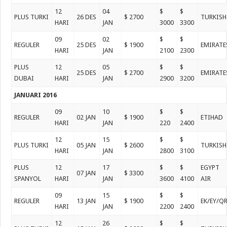
12
04
$
$
PLUS TURKI
26 DES
$ 2700
TURKISH
HARI
JAN
3000
3300
09
02
$
$
REGULER
25 DES
$ 1900
EMIRATE
HARI
JAN
2100
2300
PLUS
12
05
$
$
25 DES
$ 2700
EMIRATE
DUBAI
HARI
JAN
2900
3200
JANUARI 2016
09
10
$
$
REGULER
02 JAN
$ 1900
ETIHAD
HARI
JAN
220
2400
12
15
$
$
PLUS TURKI
05 JAN
$ 2600
TURKISH
HARI
JAN
2800
3100
PLUS
12
17
$
$
EGYPT
07 JAN
$ 3300
SPANYOL
HARI
JAN
3600
4100
AIR
09
15
$
$
REGULER
13 JAN
$ 1900
EK/EY/Q
HARI
JAN
2200
2400
12
26
$
$