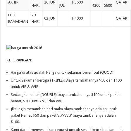
AKHIR
26 JUN
$ 3600
QATAR
HARI
JUL
4200
5600
FULL
29
03 JUN
$ 4000
QATAR
RAMADHAN
HARI
KETERANGAN:
Harga di atas adalah Harga untuk sekamar berempat (QUOD)
Untuk Sekamar bertiga (TRIPLE): Biaya tambahannya $50 dan $100
untuk VIP & VVIP
Sedangkan untuk (DOUBLE) biaya tambahannya $100 untuk paket
hemat, $200 untuk VIP dan VVIP.
Jika ingin menambah hari maka biaya tambahanya adalah untuk
paket Hemat $50 dan paket VIP/VVIP biaya tambahanya adalah
$100.
Kami dapat menyesuaikan request umroh sesuai keinginan jamaah.