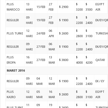
PLUS
13
27
$
$
EGYPT
15 FEB
$ 2900
MAROCO
HARI
FEB
3200
3500
AIR
09
27
$
$
REGULER
19 FEB
$ 1900
EK/EY/Q
HARI
FEB
2200
2400
12
06
$
$
PLUS TURKI
24 FEB
$ 2600
TURKISH
HARI
APR
2800
3100
09
06
$
$
REGULER
27 FEB
$ 1900
EK/EY/Q
HARI
MAR
2200
2400
PLUS
16
13
$
$
27 FEB
$ 3800
QATAR
EROPA
HARI
MAR
4000
4200
MARET 2016
09
04
12
$
$
REGULER
$ 1900
EK / EY
HARI
MAR
MAR
2200
2400
PLUS
12
05
16
$
$
EGYPT
$ 2600
KAIRO
HARI
MAR
MAR
2800
3100
AIR
11
09
19
$
$
PLUS TURKI
$ 2600
TURKISH