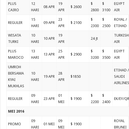
PLUS
12
19
$
$
EGYPT
08 APR
$ 2600
CAIRO
HARI
APR
2800
3100
AIR
15
23
$
$
ROYAL /
REGULER
09 APR
$ 2100
HARI
APR
2300
2500
ETIHAD
WISATA
10
19
TURKISH
10 APR
24 Jt
TURKI
HARI
APR
AIR
PLUS
13
25
$
$
EGYPT
13 APR
$ 2900
MAROCO
HARI
APR
3200
3500
AIR
UMROH
ETIHAD 
BERSAMA
10
28
19 APR
$1850
SAUDI
KYAI
HARI
APR
AIRLINE
MUKHLAS
09
01
$
$
REGULER
23 APR
$ 1900
EK/EY/Q
HARI
MEI
2200
2400
MEI 2016
09
09
ROYAL
PROMO
01 MEI
$ 1900
HARI
MEI
BRUNEI