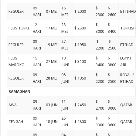
09
15
$
$
REGULER
07 MEI
$ 2000
ETTIHA
HARI
MEI
2300
2600
12
28
$
$
PLUS TURKI
17 MEI
$ 2800
TURKISH
HARI
MEI
3000
3400
09
27
$
$
REGULER
19 MEI
$ 1950
ETIHAD
HARI
MEI
2200
2500
PLUS
15
10
$
$
EGYPT
27 MEI
$ 3100
MAROKO
HARI
JUNI
3400
3800
AIR
09
05
$
$
ROYAL /
REGULER
28 MEI
$ 1950
HARI
JUNI
2200
2500
ETIHAD
RAMADHAN
09
11
$
$
AWAL
03 JUN
$ 2450
QATAR
HARI
JUN
2700
3000
09
26
$
$
TENGAH
18 JUN
$ 2800
QATAR
HARI
JUN
3300
3600
09
04
$
$