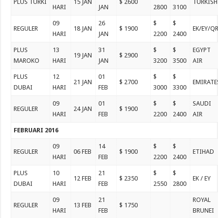
PLUS TURKI
15 JAN
$ 2600
TURKISH
HARI
JAN
2800
3100
09
26
$
$
REGULER
18 JAN
$ 1900
EK/EY/Q
HARI
JAN
2200
2400
PLUS
13
31
$
$
EGYPT
19 JAN
$ 2900
MAROKO
HARI
JAN
3200
3500
AIR
PLUS
12
01
$
$
21 JAN
$ 2700
EMIRATE
DUBAI
HARI
FEB
3000
3300
09
01
$
$
SAUDI
REGULER
24 JAN
$ 1900
HARI
FEB
2200
2400
AIR
FEBRUARI 2016
09
14
$
$
REGULER
06 FEB
$ 1900
ETIHAD
HARI
FEB
2200
2400
PLUS
10
21
$
$
12 FEB
$ 2350
EK / EY
DUBAI
HARI
FEB
2550
2800
09
21
ROYAL
REGULER
13 FEB
$ 1750
HARI
FEB
BRUNEI