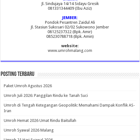
Jl. Sindujaya 14/14 Sidayu Gresik
081331344409 (Ibu Aziz)
JEMBER:
Pondok Pesantren Zaidul Ali
Jl. Stasiun Sukosari 02/02 Sukowono Jember
08125237322 (Bpk. Amir)
085230788718 (Bpk. Amin)
website:
www.umrohmalang.com
Posting Terbaru
Paket Umroh Agustus 2026
Umroh Juli 2026: Panggilan Rindu ke Tanah Suci
Umroh di Tengah Ketegangan Geopolitik: Memahami Dampak Konflik AS-
Iran
Umroh Hemat 2026 Umat Rindu Baitullah
Umroh Syawal 2026 Malang
Umroh 21 Hari Syawal 2026