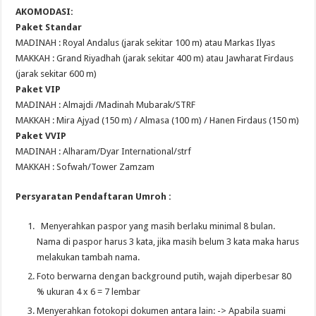
AKOMODASI:
Paket Standar
MADINAH : Royal Andalus (jarak sekitar 100 m) atau Markas Ilyas
MAKKAH : Grand Riyadhah (jarak sekitar 400 m) atau Jawharat Firdaus
(jarak sekitar 600 m)
Paket VIP
MADINAH : Almajdi /Madinah Mubarak/STRF
MAKKAH : Mira Ajyad (150 m) / Almasa (100 m) / Hanen Firdaus (150 m)
Paket VVIP
MADINAH : Alharam/Dyar International/strf
MAKKAH : Sofwah/Tower Zamzam
Persyaratan Pendaftaran Umroh :
Menyerahkan paspor yang masih berlaku minimal 8 bulan.
Nama di paspor harus 3 kata, jika masih belum 3 kata maka harus
melakukan tambah nama.
Foto berwarna dengan background putih, wajah diperbesar 80
% ukuran 4 x 6 = 7 lembar
Menyerahkan fotokopi dokumen antara lain: -> Apabila suami