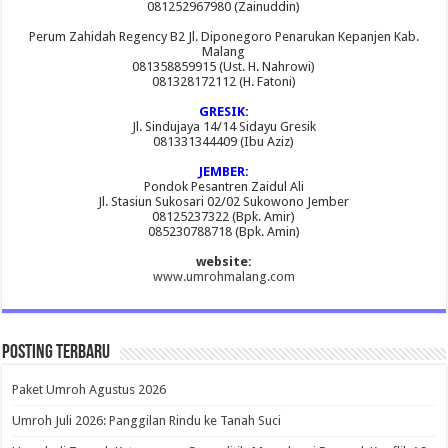
081252967980 (Zainuddin)
Perum Zahidah Regency B2 Jl. Diponegoro Penarukan Kepanjen Kab.
Malang
081358859915 (Ust. H. Nahrowi)
081328172112 (H. Fatoni)
GRESIK:
Jl. Sindujaya 14/14 Sidayu Gresik
081331344409 (Ibu Aziz)
JEMBER:
Pondok Pesantren Zaidul Ali
Jl. Stasiun Sukosari 02/02 Sukowono Jember
08125237322 (Bpk. Amir)
085230788718 (Bpk. Amin)
website:
www.umrohmalang.com
Posting Terbaru
Paket Umroh Agustus 2026
Umroh Juli 2026: Panggilan Rindu ke Tanah Suci