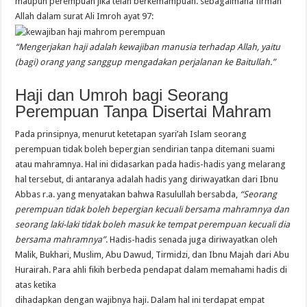
maupun perempuan jika telah berkemampuan. sebagaimana firman
Allah dalam surat Ali Imroh ayat 97:
“Mengerjakan haji adalah kewajiban manusia terhadap Allah, yaitu
(bagi) orang yang sanggup mengadakan perjalanan ke Baitullah.”
Haji dan Umroh bagi Seorang
Perempuan Tanpa Disertai Mahram
Pada prinsipnya, menurut ketetapan syari’ah Islam seorang
perempuan tidak boleh bepergian sendirian tanpa ditemani suami
atau mahramnya. Hal ini didasarkan pada hadis-hadis yang melarang
hal tersebut, di antaranya adalah hadis yang diriwayatkan dari Ibnu
Abbas r.a. yang menyatakan bahwa Rasulullah bersabda,
“Seorang
perempuan tidak boleh bepergian kecuali bersama mahramnya dan
seorang laki-laki tidak boleh masuk ke tempat perempuan kecuali dia
bersama mahramnya”
. Hadis-hadis senada juga diriwayatkan oleh
Malik, Bukhari, Muslim, Abu Dawud, Tirmidzi, dan Ibnu Majah dari Abu
Hurairah. Para ahli fikih berbeda pendapat dalam memahami hadis di
atas ketika
dihadapkan dengan wajibnya haji. Dalam hal ini terdapat empat