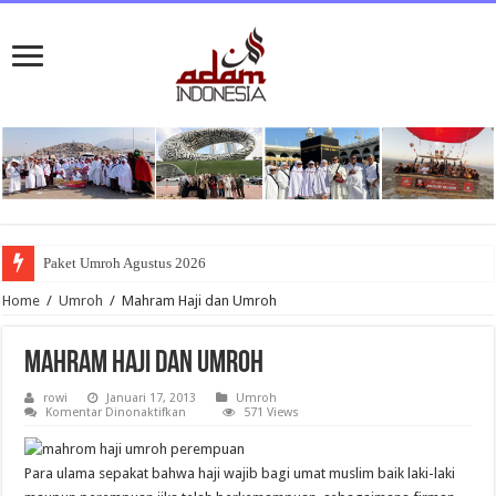
Paket Umroh Agustus 2026
Home
/
Umroh
/
Mahram Haji dan Umroh
Mahram Haji dan Umroh
rowi
Januari 17, 2013
Umroh
pada
Komentar Dinonaktifkan
571 Views
Mahram
Haji
dan
Umroh
Para ulama sepakat bahwa haji wajib bagi umat muslim baik laki-laki