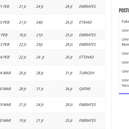
1 FEB
21 jt
24 jt
28 jt
EMIRATES
Post
Pak
3 PEB
21 Jt
24Jt
26 Jt
ETIHAD
Umro
 PEB
18 Jt
21Jt
25 Jt
EMIRATES
Umro
3 PEB
22 Jt
25Jt
28 Jt
EMIRATES
Mem
Umro
4 PEB
22 jt
24 jt
26 jt
ETTIHAD
Umr
Umro
04 MAR
26 jt
28 jt
31 jt
TURKISH
Umro
Has
20 MAR
28 jt
31 jt
34 jt
QATAR
29 MAR
21 Jt
24 Jt
28 Jt
EMIRATES
30 MAR
19 jt
21 jt
25 jt
EMIRATES