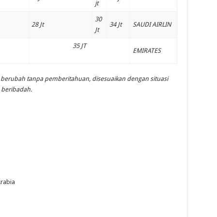
jt
30
28 Jt
34 Jt
SAUDI AIRLIN
Jt
35 JT
EMIRATES
 berubah tanpa pemberitahuan, disesuaikan dengan situasi
 beribadah.
Arabia