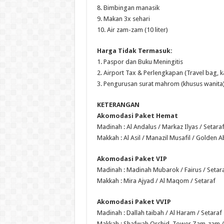
8. Bimbingan manasik
9. Makan 3x sehari
10. Air zam-zam (10 liter)
Harga Tidak Termasuk:
1. Paspor dan Buku Meningitis
2. Airport Tax & Perlengkapan (Travel bag, k
3. Pengurusan surat mahrom (khusus wanita
KETERANGAN
Akomodasi Paket Hemat
Madinah : Al Andalus / Markaz Ilyas / Setara
Makkah : Al Asil / Manazil Musafil / Golden A
Akomodasi Paket VIP
Madinah : Madinah Mubarok / Fairus / Setar
Makkah : Mira Ajyad / Al Maqom / Setaraf
Akomodasi Paket VVIP
Madinah : Dallah taibah / Al Haram / Setaraf
Makkah : Shafwah Orchid, Tower Zam-zam /