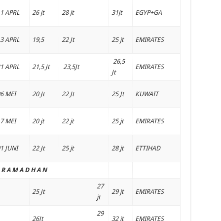
1 APRL
26 jt
28 jt
31jt
EGYP+GA
3 APRL
19,5
22 Jt
25 jt
EMIRATES
26,5
1 APRL
21,5 Jt
23,5Jt
EMIRATES
Jt
6 MEI
20 Jt
22 Jt
25 Jt
KUWAIT
7 MEI
20 jt
22 jt
25 jt
EMIRATES
1 JUNI
22 Jt
25 jt
28 jt
ETTIHAD
R A M A D H A N
27
25 Jt
29 jt
EMIRATES
jt
29
26Jt
32 jt
EMIRATES