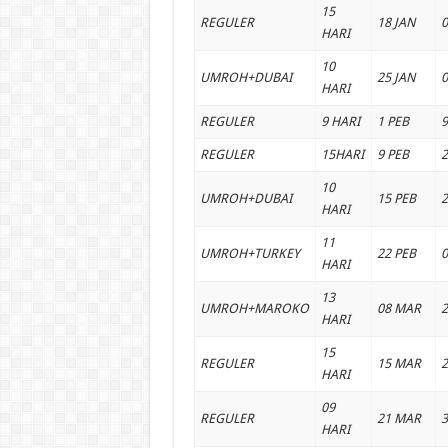
15
REGULER
18 JAN
0
HARI
10
UMROH+DUBAI
25 JAN
0
HARI
REGULER
9 HARI
1 PEB
9
REGULER
15HARI
9 PEB
2
10
UMROH+DUBAI
15 PEB
2
HARI
11
UMROH+TURKEY
22 PEB
HARI
13
UMROH+MAROKO
08 MAR
HARI
15
REGULER
15 MAR
HARI
09
REGULER
21 MAR
HARI