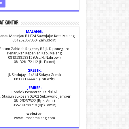
at Kantor
MALANG:
 Danau Maninjau B1 F24 Sawojajar Kota Malang
081252967980 (Zainuddin)
Perum Zahidah Regency B2 Jl. Diponegoro
Penarukan Kepanjen Kab. Malang
081358859915 (Ust. H. Nahrowi)
081328172112 (H. Fatoni)
GRESIK:
Jl. Sindujaya 14/14 Sidayu Gresik
081331344409 (Ibu Aziz)
JEMBER:
Pondok Pesantren Zaidul Ali
l. Stasiun Sukosari 02/02 Sukowono Jember
08125237322 (Bpk. Amir)
085230788718 (Bpk. Amin)
website:
www.umrohmalang.com