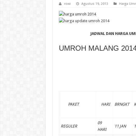
rowi
Agustus 19, 2013
Harga Um
JADWAL DAN HARGA UM
UMROH MALANG 201
PAKET
HARI
BRNGKT
09
REGULER
11 JAN
1
HARI