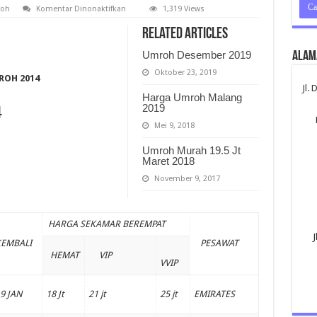
pada
roh
Komentar Dinonaktifkan
1,319 Views
Harga
Umroh
Related Articles
Malang
2014
Umroh Desember 2019
Alam
Oktober 23, 2019
ROH 2014
Jl.
Harga Umroh Malang
2019
4
Mei 9, 2018
Umroh Murah 19.5 Jt
Maret 2018
November 9, 2017
HARGA SEKAMAR
BEREMPAT
J
KEMBALI
PESAWAT
HEMAT
VIP
VVIP
9 JAN
18 Jt
21 jt
25 jt
EMIRATES