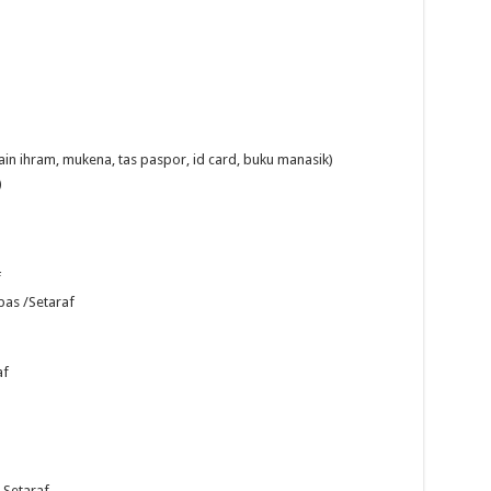
ain ihram, mukena, tas paspor, id card, buku manasik)
)
f
bas /Setaraf
af
 Setaraf